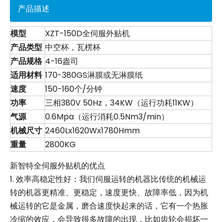
产品描述
模型
XZT-150D全伺服外贴机
产品类型
中空杯，瓦楞杯
产品规格
4-16盎司
适用材料
170-380GS淋膜或无淋膜纸
速度
150-160个/分钟
功率
三相380V 50Hz，34KW（运行功耗11KW）
气源
0.6Mpa（运行消耗0.5Nm3/min）
机械尺寸
2460Lx1620Wx1780Hmm
重量
2800KG
新智特全伺服外贴机的优点
1. 效率高稳定性好：我们伺服运转的机器比传统的机械运
转的机器更精准、更稳定，速度更快、故障率低，因为机
械运转的它是金属，磨合速度快起来的话，它有一个热胀
冷缩的效应，会导致很多故障的出现，比如齿轮会损坏一