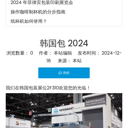
2024 年菲律宾包装印刷展览会
操作咖啡制杯机的分步指南
纸杯机如何使用？
如何选择合适的高速制杯机？
什么是高速制杯机
韩国包 2024
纸杯机如何操作？
浏览数量：
0
作者： 本站编辑 发布时间： 2024-12-
全伺服驱动技术如何改变杯子生产
18 来源：
本站
纸杯机是如何工作的？
询价
探索高速制杯机的优势
["facebook","twitter","line","wechat","linkedin","pinteres
纸杯机如何使用？
我们在韩国包装展位2F310欢迎您的光临！
如何选择合适的沙拉碗机？
探索沙拉碗机的功能
2023 年国际包装印刷展
2023 年沙特印刷包装展